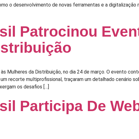
 como o desenvolvimento de novas ferramentas e a digitalizaçã
il Patrocinou Even
stribuição
 Mulheres da Distribuição, no dia 24 de março. O evento cont
 um recorte multiprofissional, traçaram um detalhado cenário so
xergam os desafios […]
il Participa De Web