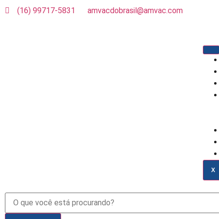
(16) 99717-5831
amvacdobrasil@amvac.com
X