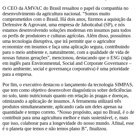
O CEO da AMVAC do Brasil ressaltou o papel da companhia no
desenvolvimento da agricultura nacional. “Somos muito
comprometidos com o Brasil. Há dois anos, fizemos a aquisição da
Defensive & Agrovant, uma empresa de Jaboticabal (SP), e nós
estamos desenvolvendo soluções modernas em insumos para todos
os perfis de produtores e culturas agrícolas. Além disso, possuímos
uma tecnologia disruptiva, que irá permitir que o agricultor
economize em insumos e faça uma aplicação segura, contribuindo
para o meio ambiente e, naturalmente, com a qualidade de vida de
nossas futuras gerações”, mencionou, destacando que o ESG (sigla
em inglês para Environmental, Social and Corporate Governance –
meio ambiente, social e governança corporativa) é uma prioridade
para a empresa.
Por fim, o executivo destacou o lançamento da tecnologia SIMPAS,
que tem como objetivo desenvolver diagnósticos sobre deficiências
no solo, tanto nutricionais quanto em relação às pragas e doenças,
otimizando a aplicação de insumos. A ferramenta utilizará três
produtos simultaneamente, aplicando cada um deles apenas na
quantidade e tempo correto. “Nosso propósito, aqui no Brasil, é o de
contribuir para uma agricultura melhor e mais sustentável, e, mais
que isso, colaborar para a longevidade do nosso mundo. Afinal, esse
é o planeta que temos e não temos plano B”, finalizou.