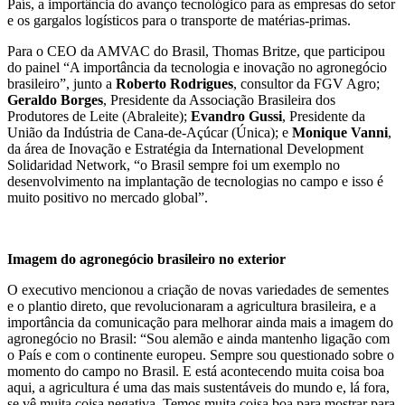
País, a importância do avanço tecnológico para as empresas do setor
e os gargalos logísticos para o transporte de matérias-primas.
Para o CEO da AMVAC do Brasil, Thomas Britze, que participou
do painel “A importância da tecnologia e inovação no agronegócio
brasileiro”, junto a
Roberto Rodrigues
, consultor da FGV Agro;
Geraldo Borges
, Presidente da Associação Brasileira dos
Produtores de Leite (Abraleite);
Evandro Gussi
, Presidente da
União da Indústria de Cana-de-Açúcar (Única); e
Monique Vanni
,
da área de Inovação e Estratégia da International Development
Solidaridad Network, “o Brasil sempre foi um exemplo no
desenvolvimento na implantação de tecnologias no campo e isso é
muito positivo no mercado global”.
Imagem do agronegócio brasileiro no exterior
O executivo mencionou a criação de novas variedades de sementes
e o plantio direto, que revolucionaram a agricultura brasileira, e a
importância da comunicação para melhorar ainda mais a imagem do
agronegócio no Brasil: “Sou alemão e ainda mantenho ligação com
o País e com o continente europeu. Sempre sou questionado sobre o
momento do campo no Brasil. E está acontecendo muita coisa boa
aqui, a agricultura é uma das mais sustentáveis do mundo e, lá fora,
se vê muita coisa negativa. Temos muita coisa boa para mostrar para