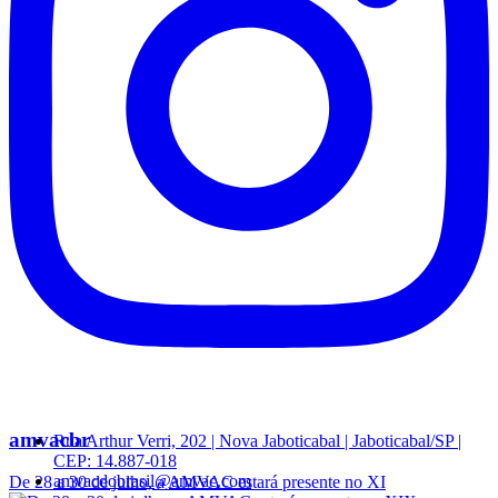
amvacbr
Rua Arthur Verri, 202 | Nova Jaboticabal | Jaboticabal/SP |
CEP: 14.887-018
amvacdobrasil@amvac.com
De 28 a 30 de julho, a AMVAC estará presente no XI