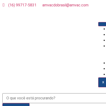
(16) 99717-5831
amvacdobrasil@amvac.com
X