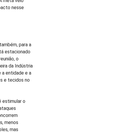
 A meta veio
pacto nesse
 também, para a
stá estacionado
eunião, o
ira da Indústria
 a entidade e a
s e tecidos no
é estimular o
 ataques
oncorrem
os, menos
ples, mas