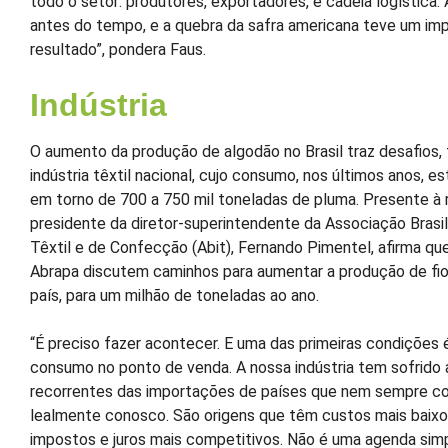
todo o setor: produtores, exportadores, e cadeia logística.
antes do tempo, e a quebra da safra americana teve um im
resultado”, pondera Faus.
Indústria
O aumento da produção de algodão no Brasil traz desafios,
indústria têxtil nacional, cujo consumo, nos últimos anos, e
em torno de 700 a 750 mil toneladas de pluma. Presente à r
presidente da diretor-superintendente da Associação Brasile
Têxtil e de Confecção (Abit), Fernando Pimentel, afirma que
Abrapa discutem caminhos para aumentar a produção de fio
país, para um milhão de toneladas ao ano.
“É preciso fazer acontecer. E uma das primeiras condições 
consumo no ponto de venda. A nossa indústria tem sofrido
recorrentes das importações de países que nem sempre c
lealmente conosco. São origens que têm custos mais baix
impostos e juros mais competitivos. Não é uma agenda sim