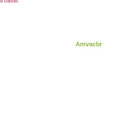
as baixas
Amvacbr