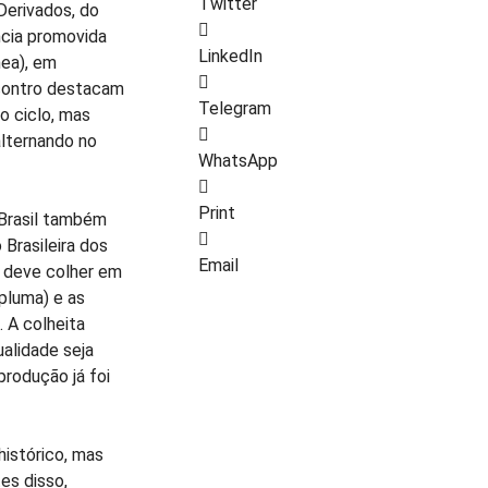
Twitter
Derivados, do
ncia promovida
LinkedIn
ea), em
contro destacam
Telegram
o ciclo, mas
alternando no
WhatsApp
Print
 Brasil também
Brasileira dos
Email
l deve colher em
pluma) e as
 A colheita
alidade seja
produção já foi
histórico, mas
es disso,