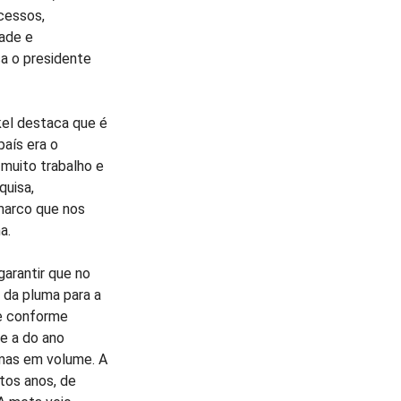
cessos,
dade e
ca o presidente
el destaca que é
país era o
 muito trabalho e
quisa,
 marco que nos
a.
garantir que no
 da pluma para a
ue conforme
e a do ano
imas em volume. A
tos anos, de