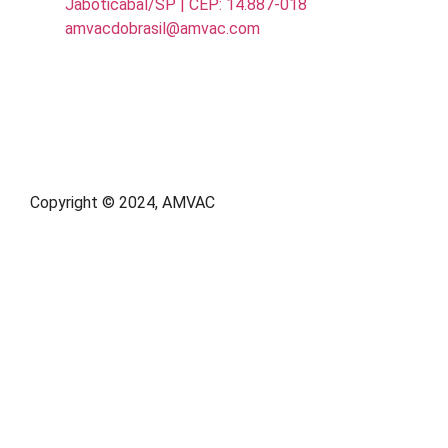
Jaboticabal/SP | CEP: 14.887-018
amvacdobrasil@amvac.com
Copyright © 2024, AMVAC