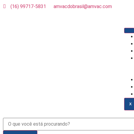
(16) 99717-5831
amvacdobrasil@amvac.com
X