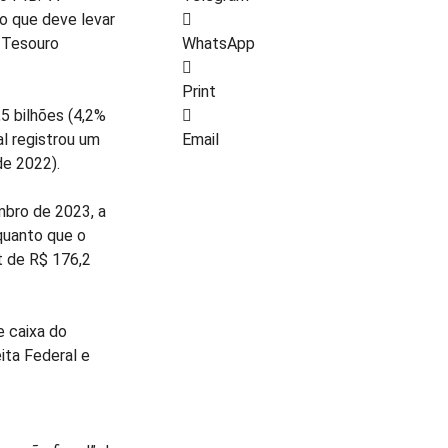
 o que deve levar
o Tesouro
WhatsApp
Print
,5 bilhões (4,2%
l registrou um
Email
de 2022).
mbro de 2023, a
nquanto que o
t de R$ 176,2
e caixa do
ita Federal e