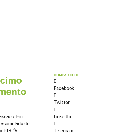
COMPARTILHE!
scimo
Facebook
umento
Twitter
passado. Em
LinkedIn
O acumulado do
o PIB. “A
Telegram