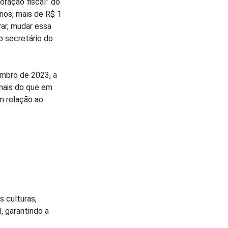
oração fiscal” do
anos, mais de R$ 1
rar, mudar essa
 o secretário do
embro de 2023, a
 mais do que em
m relação ao
 culturas,
, garantindo a