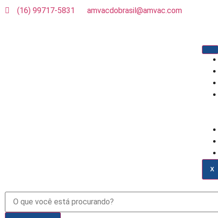
(16) 99717-5831
amvacdobrasil@amvac.com
X