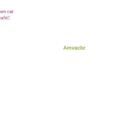
em cair
café
Amvacbr