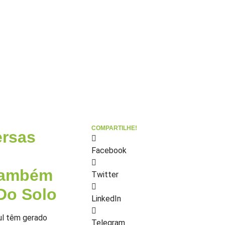
COMPARTILHE!
ersas
Facebook
 Também
Twitter
 Do Solo
LinkedIn
ul têm gerado
Telegram