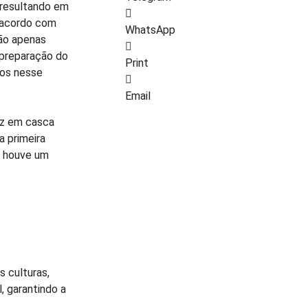
 resultando em
 acordo com
WhatsApp
ão apenas
 preparação do
Print
sos nesse
Email
oz em casca
a primeira
, houve um
 culturas,
, garantindo a