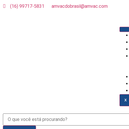
(16) 99717-5831
amvacdobrasil@amvac.com
X