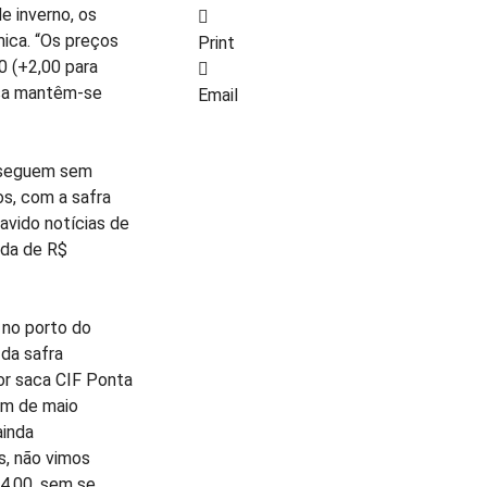
e inverno, os
ica. “Os preços
Print
0 (+2,00 para
osa mantêm-se
Email
s seguem sem
, com a safra
vido notícias de
eda de R$
 no porto do
 da safra
or saca CIF Ponta
im de maio
ainda
, não vimos
4,00, sem se