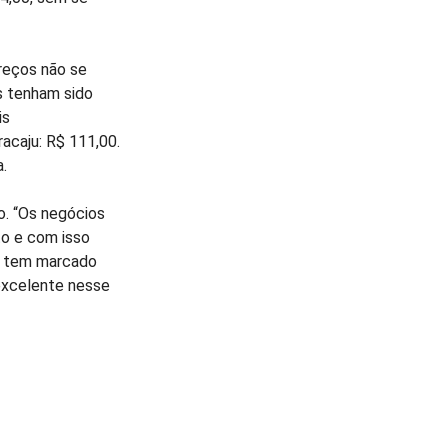
reços não se
s tenham sido
is
acaju: R$ 111,00.
a.
o. “Os negócios
o e com isso
o tem marcado
 excelente nesse