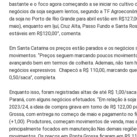
bastante e o foco agora começando a se iniciar no cultivo d
negócios da soja seguem lentos, segundo a TF Agroeconôm
da soja no Porto de Rio Grande para abril estão em R$127,0
maio), enquanto em Ijuí, Cruz Alta, Passo Fundo e Santa R
estáveis em R$120,00”, comenta.
Em Santa Catarina os preços estão parados e os negócio
movimentos. “Preços seguem marcando poucos movimentos
avançando bem em termos de colheita. Ademais, não tem ha
negócios expressivos. Chapecó a R$ 110,00, marcando qu
0,50/saca”, completa.
Enquanto isso, foram registradas altas de até R$ 1,00/saca
Paraná, com alguns negócios efetuados. “Em relação à soja
2023/24, a ideia de compra girava em torno de R$ 122,00 p
Grossa, com entrega no começo de maio e pagamento no f
(+1,00). Produtores, começam movimentos de venda, mas 
principalmente focados em manutenção.Nas demais regiões
movimentos. Os preços em Ponta Grossa ficaram em R$ 11