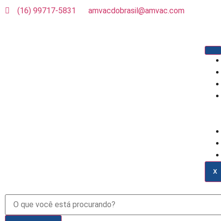
(16) 99717-5831
amvacdobrasil@amvac.com
X