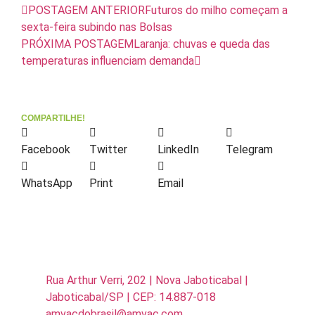
POSTAGEM ANTERIOR
Futuros do milho começam a
sexta-feira subindo nas Bolsas
PRÓXIMA POSTAGEM
Laranja: chuvas e queda das
temperaturas influenciam demanda
COMPARTILHE!
Facebook
Twitter
LinkedIn
Telegram
WhatsApp
Print
Email
Rua Arthur Verri, 202 | Nova Jaboticabal |
Jaboticabal/SP | CEP: 14.887-018
amvacdobrasil@amvac.com