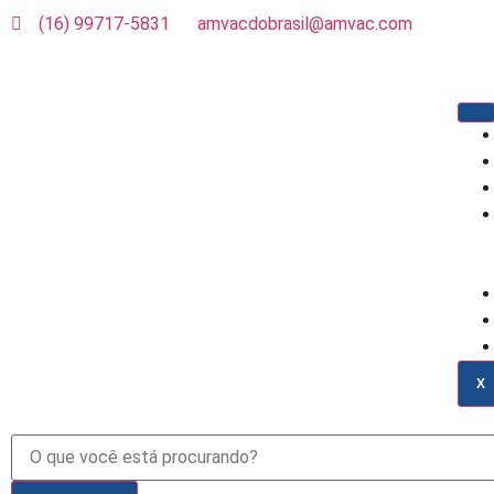
(16) 99717-5831
amvacdobrasil@amvac.com
X