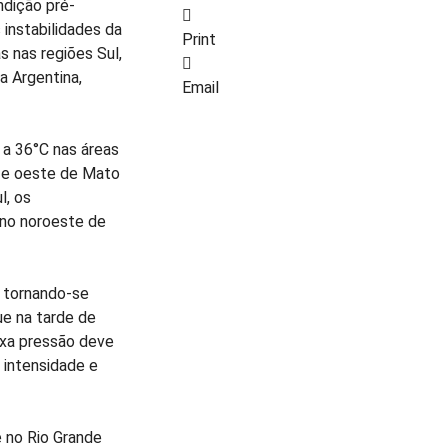
dição pré-
 instabilidades da
Print
s nas regiões Sul,
a Argentina,
Email
 a 36°C nas áreas
 e oeste de Mato
l, os
 no noroeste de
, tornando-se
ue na tarde de
xa pressão deve
 intensidade e
 no Rio Grande