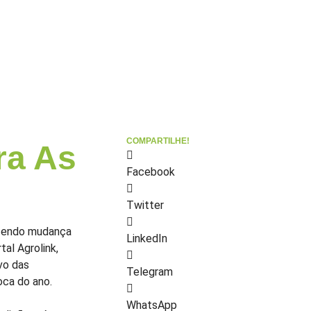
COMPARTILHE!
ra As
Facebook
Twitter
razendo mudança
LinkedIn
al Agrolink,
vo das
Telegram
oca do ano.
WhatsApp