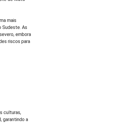
rma mais
o Sudeste. As
 severo, embora
des riscos para
 culturas,
, garantindo a