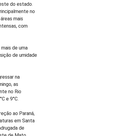
este do estado.
rincipalmente no
 áreas mais
intensas, com
á mais de uma
osição de umidade
ressar na
mingo, as
nte no Rio
°C e 9°C.
reção ao Paraná,
raturas em Santa
madrugada de
oeste de Mato