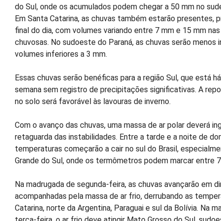
do Sul, onde os acumulados podem chegar a 50 mm no sud
Em Santa Catarina, as chuvas também estarão presentes, p
final do dia, com volumes variando entre 7 mm e 15 mm nas
chuvosas. No sudoeste do Paraná, as chuvas serão menos 
volumes inferiores a 3 mm.
Essas chuvas serão benéficas para a região Sul, que está h
semana sem registro de precipitações significativas. A rep
no solo será favorável às lavouras de inverno.
Com o avanço das chuvas, uma massa de ar polar deverá ing
retaguarda das instabilidades. Entre a tarde e a noite de do
temperaturas começarão a cair no sul do Brasil, especialme
Grande do Sul, onde os termômetros podem marcar entre 7
Na madrugada de segunda-feira, as chuvas avançarão em di
acompanhadas pela massa de ar frio, derrubando as tempe
Catarina, norte da Argentina, Paraguai e sul da Bolívia. Na 
terça-feira, o ar frio deve atingir Mato Grosso do Sul, sud