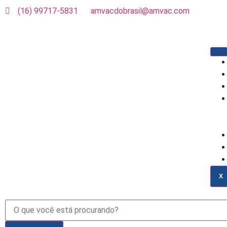
(16) 99717-5831
amvacdobrasil@amvac.com
X