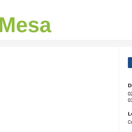
 Mesa
D
0
0
L
C