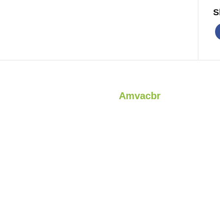
S
Amvacbr