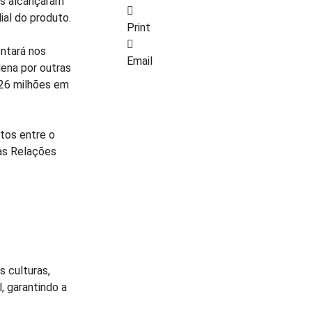
es alcançaram
al do produto.
Print
ntará nos
Email
ena por outras
326 milhões em
tos entre o
das Relações
 culturas,
, garantindo a