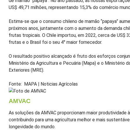
de mamão “papaya”. No ano passado, as nossas exportaçõ
US$ 49,71 milhões, representando 15,3% do comércio mundi
Estima-se que o consumo chileno de mamão “papaya” aume
próximos anos, juntamente com o aumento da demanda chil
frutas tropicais. O Chile importou, em 2022, cerca de US$ 
frutas e o Brasil foi o seu 4° maior fornecedor.
O resultado positivo alcançado é fruto dos esforços conjun
Ministério da Agricultura e Pecuária (Mapa) e o Ministério 
Exteriores (MRE).
Fonte: MAPA | Noticias Agrícolas
AMVAC
As soluções da AMVAC proporcionam maior produtividade às
contribuindo para uma agricultura melhor e mais sustentável
longevidade do mundo.