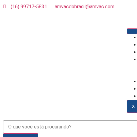
(16) 99717-5831
amvacdobrasil@amvac.com
X