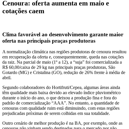
Cenoura: oferta aumenta em maio e
cotações caem
Clima favorável ao desenvolvimento garante maior
oferta nas principais praças produtoras
A normalização climática nas regiões produtoras de cenoura resultou
em recuperação da oferta e, consequentemente, queda nas cotações
da raiz. Na parcial de maio (1º a 12), a “suja” foi comercializada a
R$ 60,00/caixa de 29 kg nas principais praças produtoras, São
Gotardo (MG) e Cristalina (GO), redução de 26% frente à média de
abril.
Segundo colaboradores do Hortifruti/Cepea, algumas áreas ainda
têm qualidade mais baixa devido ao elevado índice pluviométrico
durante o início do ano, o que deixou a produção fina e fora do
padrão de comercialização “AAA”. No entanto, a quantidade de
cenouras com qualidade ruim está diminuindo, com estas regiões
prejudicadas próximas de serem colhidas em sua totalidade.
Outro cenário de melhor produção é na BA, por exemplo, onde as
cenouras não vinham sendo destinadas para o mercado por não