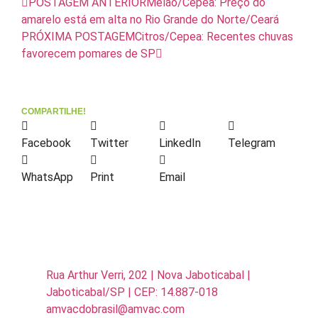
POSTAGEM ANTERIOR
Melão/Cepea: Preço do
amarelo está em alta no Rio Grande do Norte/Ceará
PRÓXIMA POSTAGEM
Citros/Cepea: Recentes chuvas
favorecem pomares de SP
COMPARTILHE!
Facebook
Twitter
LinkedIn
Telegram
WhatsApp
Print
Email
Rua Arthur Verri, 202 | Nova Jaboticabal |
Jaboticabal/SP | CEP: 14.887-018
amvacdobrasil@amvac.com