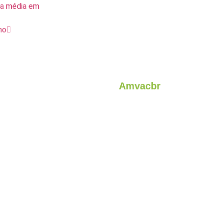
da média em
ho
Amvacbr