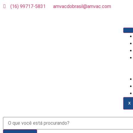
(16) 99717-5831
amvacdobrasil@amvac.com
X