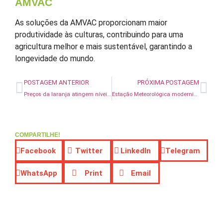
AMVAC
As soluções da AMVAC proporcionam maior
produtividade às culturas, contribuindo para uma
agricultura melhor e mais sustentável, garantindo a
longevidade do mundo.
POSTAGEM ANTERIOR
PRÓXIMA POSTAGEM
Preços da laranja atingem níveis históricos em São Paulo, aponta Cepea
Estação Meteorológica moderniza produção de agricultores em Flores de Goiás
COMPARTILHE!
Facebook
Twitter
LinkedIn
Telegram
WhatsApp
Print
Email